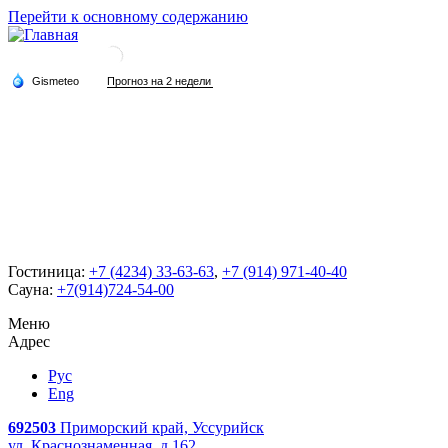
Перейти к основному содержанию
Гостиница:
+7 (4234) 33-63-63
,
+7 (914) 971-40-40
Сауна:
+7(914)724-54-00
Меню
Адрес
Рус
Eng
692503
Приморский край, Уссурийск
ул. Краснознаменная, д.162