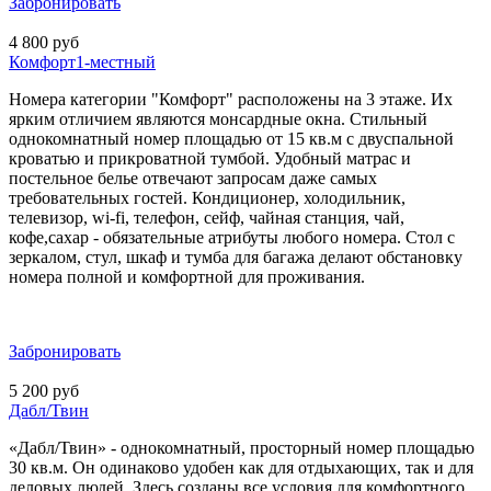
Забронировать
4 800 руб
Комфорт1-местный
Номера категории "Комфорт" расположены на 3 этаже. Их
ярким отличием являются монсардные окна. Стильный
однокомнатный номер площадью от 15 кв.м с двуспальной
кроватью и прикроватной тумбой. Удобный матрас и
постельное белье отвечают запросам даже самых
требовательных гостей. Кондиционер, холодильник,
телевизор, wi-fi, телефон, сейф, чайная станция, чай,
кофе,сахар - обязательные атрибуты любого номера. Стол с
зеркалом, стул, шкаф и тумба для багажа делают обстановку
номера полной и комфортной для проживания.
Забронировать
5 200 руб
Дабл/Твин
«Дабл/Твин» - однокомнатный, просторный номер площадью
30 кв.м. Он одинаково удобен как для отдыхающих, так и для
деловых людей. Здесь созданы все условия для комфортного