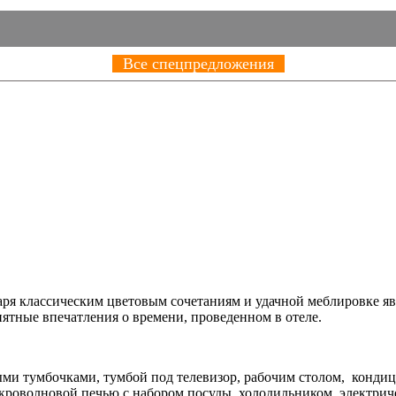
Все спецпредложения
ря классическим цветовым сочетаниям и удачной меблировке яв
риятные впечатления о времени, проведенном в отеле.
ыми тумбочками, тумбой под телевизор, рабочим столом, конд
кроволновой печью с набором посуды, холодильником, электрич