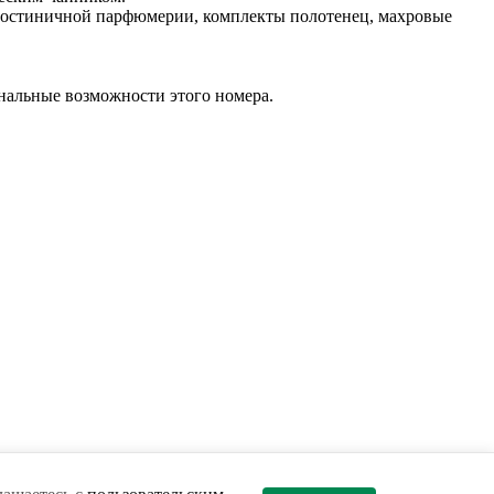
ы гостиничной парфюмерии, комплекты полотенец, махровые
нальные возможности этого номера.
льзовательским соглашением
и
политикой