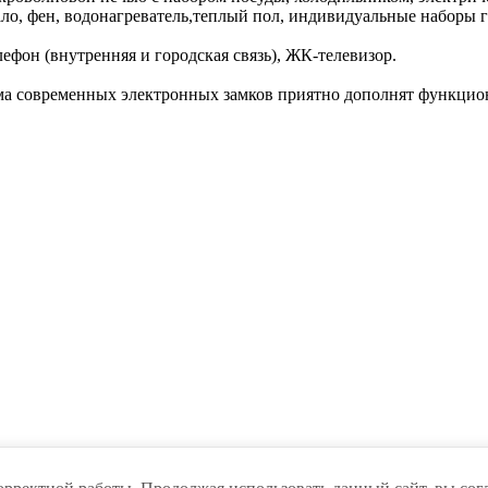
ркало, фен, водонагреватель,теплый пол, индивидуальные набор
ефон (внутренняя и городская связь), ЖК-телевизор.
тема современных электронных замков приятно дополнят функцио
оты. Продолжая использовать данный сайт, вы соглашаетесь с
по