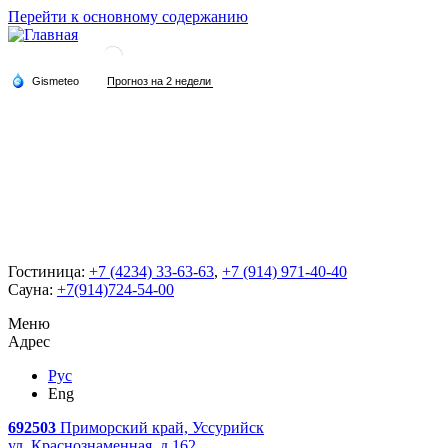
Перейти к основному содержанию
Гостиница:
+7 (4234) 33-63-63
,
+7 (914) 971-40-40
Сауна:
+7(914)724-54-00
Меню
Адрес
Рус
Eng
692503
Приморский край, Уссурийск
ул. Краснознаменная, д.162