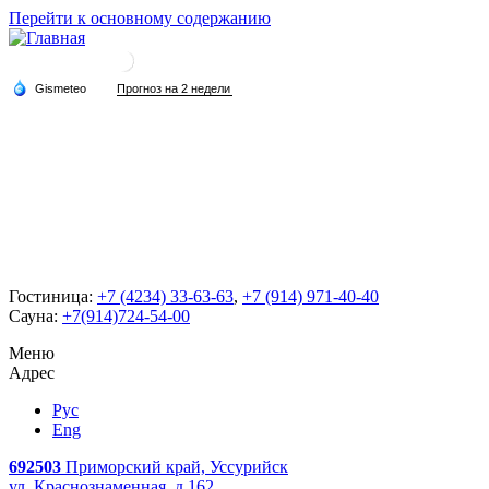
Перейти к основному содержанию
Гостиница:
+7 (4234) 33-63-63
,
+7 (914) 971-40-40
Сауна:
+7(914)724-54-00
Меню
Адрес
Рус
Eng
692503
Приморский край, Уссурийск
ул. Краснознаменная, д.162