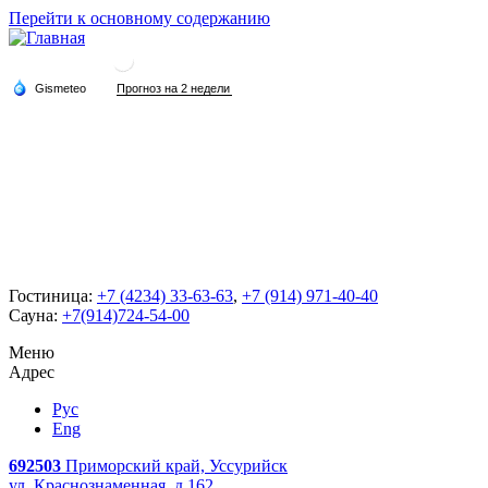
Перейти к основному содержанию
Гостиница:
+7 (4234) 33-63-63
,
+7 (914) 971-40-40
Сауна:
+7(914)724-54-00
Меню
Адрес
Рус
Eng
692503
Приморский край, Уссурийск
ул. Краснознаменная, д.162